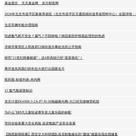
基金观念 _ 天天基金网 _ 东方财富网
2026年北京市昌平区家泰养老院（北京市昌平区天通苑南街道养老照料中心）全面详情：
北京车辆年检办理指南
忧虑氮气柜不安全？漏气？不防静电？纳冠多防护彻底处理您的焦虑
济南市莱芜区人民政府口镇街道办事处信息公开指南
研究“21世纪终极能源”：这4所高校已经“遥遥领先”！
乘开放东风我们的长征火箭打出国家名片
医药股-标签列表-米内网
15 氩气瓶损害标识
东京计器DG4SM-3-2A-P7-H-56电磁换向阀-大口径无缝钢管机组
为什么飞时代儿童轨迹赛车是儿童乐园的标配
管控全链条重大安全风险 促进氢能产业安全发展
【陕西新闻联播】西安交大科研团队攻克制氢催化剂“腐蚀”难题实现自我修复