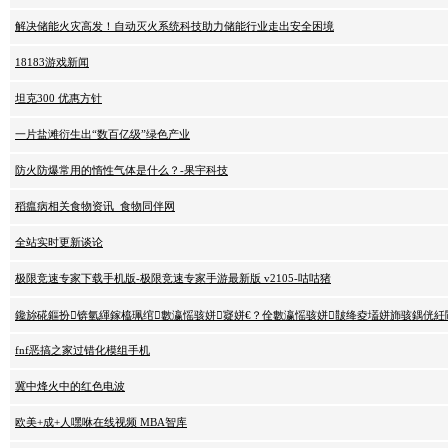
解决储能火灾高发！自动灭火系统科技助力储能行业走出安全困境
18183游戏新闻
坦克300 优惠方针
一片盐滩衍生出“数百亿级”绿色产业
防火防爆常用的惰性气体是什么？-果宇科技
稻瘟病相关食物资讯_食物同伴网
全站实时更新谈论
极限竞速专家下载手机版-极限竞速专家手游最新版 v2105-咕咕猪
鑱旀硴鏂扮锛氫緷鎵橀珮绾數瀛愮骇姘寲姘€？佺數瀛愮骇姘皵绛夌壒姘斾骇鍝侊紝
fnf恶搞之家过错化模组手机
冀中烽火中的红色电波
欧美+成+人嘿咻在线视频 MBA智库