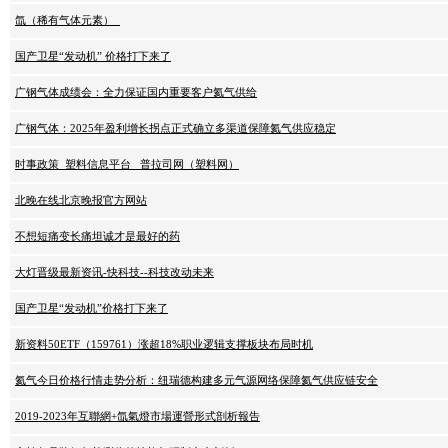
氙（稀有气体元素）_
国产卫星“发动机” 价格打下来了
广钢气体成绩会：全力保证国内重要客户氦气供给
广钢气体：2025年盈利增长拐点正式确立多渠道保障氦气供应稳定
时事政策_塑料信息平台 _普拉司网（塑料网）
北晚在线北京晚报官方网站
不想短痛变长痛坦诚才是最好的药
大灯晋级最新资讯-快科技--科技改动未来
国产卫星“发动机”价格打下来了
新资料50ETF（159761）涨超18%职业逻辑支撑板块布局时机
氦气今日价格行情走势分析：纽瑞德构建多元气源网络保障氦气供应链安全
2019-2023年互聯網+氙氣燈市場運營形式剖析報告