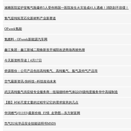
湘雅医院监护室氧气瓶爆炸5人受伤韩国一医院发生火灾造成41人遇难！消防刻不容缓！
氢气提纯拓宽石化新材料产业新赛道
OFweek氢能
氢燃料 - OFweek新能源汽车网
鑫江集团：鑫江新城二期焕新首开城阳改进商场再掀热潮
今天新资料导读丨4月17日
侨源股份：公司产品包括高纯氧气、高纯氮气、氩气及特气产品等
空气最新资讯-快科技--科技改动未来
武汉高纯氩气供应链专业服务商：纽瑞德特种气体以6N级纯度服务华中高端制造
【图】衬衫尺度丈量的过程牢记它的需求留意的几点
华润燃气(01193)最新价格_行情_走势图—东方财富网
氘气D2化学品安全技能说明书MSDS