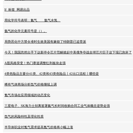
lf_标签_网易出品
用化学符号表明：氮气____氩气水氖．
氩气的化学元素符号是（）。
局势恶化中方禁令准时生效美国有麻烦了特朗普已追责派
今天！我国忽然出手下达新停令芯片范畴掀起中美俄争夺战全球芯片巨子这下现已急坏了
A股风格突变！热门赛道调整红利板块走强
4类危险品主要分41类、42类和43类危险品丨42出口流程丨哪些是
稀有气体商场分析氙气价格继续上调
氪气市场在应用领域的动态变化
三星电子、SK海力士别离签署氦气长时间收购合同工业气体概念逆势走强
氙气的风险特性及理化性质
半导体职业对氪气需求提高氪气价格将小幅上涨