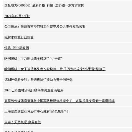
国投电力(600886)_最新价格_行情_走势图—东方财富网
2024年10月27日B
公卫措施）滕州市南沙河镇卫生院突发公共事件应急预案
电解水制氢行业报告
快讯_河北新闻网
瞬间爆破！千万别让孩子碰这个“小手雷”
瞬间爆破！女子被烫坏头发也被烧掉一片 千万别把这个“小手雷”给孩子
德创环保新专利：塑烧板除尘器助力安全与环保
2026巴丹吉林沙漠归纳科学调查圆满结束
高原氧气淡薄弹道飘忽中国军队极限查核锻尖刀！多型兵器实弹射击震慑现场
上海湿度逾越亚马逊市中心藏有“绿色氧吧”！
永泰：天然氧吧 康养名胜