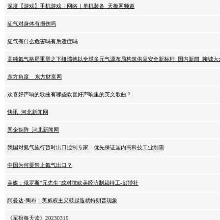
深度【游戏】手机游戏｜网络｜单机装备_天极网频道
疝气对身体有损伤吗
疝气有什么危害吗有后遗症吗
高纯氦气格局重塑之下纽瑞德以全球多元气源布局构筑供应安全新标杆_国内新闻_聊城大
东方角度 _ 东方财富网
欢喜好声响的歌曲有哪些欢喜好声响里的英文歌曲？
快讯_河北新闻网
国企矩阵_河北新闻网
我国对氦气施行暂时出口控制专家：优先保证国内高科技工业刚需
中国为何要禁止氦气出口？
美媒：俄罗斯“元先生”成对抗欧美经济制裁特工-彭博社
阿曼达·陶布：美威权主义鼓起造就特朗普现象
《军报每天读》20230319