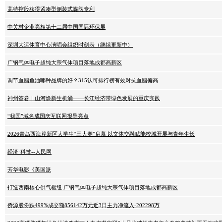
高特控股获得紧凑型侧装式蝶阀专利
中关村企业亮相第十二届中国国际环保展
深圳大运体育中心演唱会组织时刻表（继续更新中）
广钢气体电子超纯大宗气体项目落地成都高新区
调节血脂鱼油哪种品牌的好？315认可排行榜有效对抗血脂偏高
神州答卷｜山河焕新生机涌——长江经济带绿色发展的重庆实践
“我国”域名成国庆互联网报导亮点
2026青岛西海岸新区大学生“三大赛”启幕 以文体交融赋能校城开展与青年生长
经济·科技--人民网
芳华电影《美国派
打造西南核心供气枢纽 广钢气体电子超纯大宗气体项目落地成都高新区
侨源股份跌499%成交额856142万元近3日主力净流入-202298万