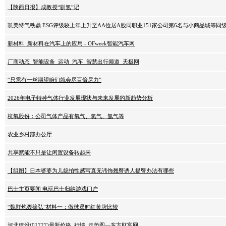
【陕西日报】成教授“驯氢”记
凯美特气秩鼎 ESG评级较上年上升至AA位居A股同职业151家公司第6名与小商品城等
新材料_新材料在汽车上的应用 - OFweek智能汽车网
厂商动态_智能设备_运动_汽车_智慧出行频道_天极网
“只需有一丝期望咱们就会尽百倍尽力”
2026年电子特种气体行业发展现状与未来发展的新趋势分析
杭氧股份：公司气体产品有氧气、氮气、氩气等
农业乡村部办公厅
共享赋能不只是让闲置设备转起来
【组图】日本婆婆为儿媳拍性感写真无讳饰翘臀诱人提臀办法有哪些
巴士主页要闻 电玩巴士归纳游戏门户
“魏群炮轰徐弘”材料一：做球员时红黄牌比较
河北建设(01727)最新价格_行情_走势图—东方财富网