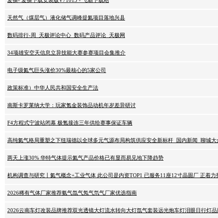
爱操- 爱操下载安装版V71013 - 飞霸下载站
天然气（煤层气）液化储气调峰提氦项目落地兴县
数码排行-周_天极评论中心_数码产品评论_天极网
34项雄安空天信息立异技能大赛参赛项目会集推介
电子级氦气巨头涨价30%最核心的5家公司
政策标准）中华人民共和国安全生产法
南斯卡罗莱纳大学：玩家氪金装饰品动机年岁差异研讨
F4方程式宁波站闭幕 极氪接连三年供给赛事保证车辆
高纯氦气格局重塑之下纽瑞德以全球多元气源布局构筑供应安全新标杆_国内新闻_聊城大
两天上涨30% 华特气体提示氦气产品价格已有显而易见地下降趋势
机构调查与研究丨氦气概念+工业气体 此公司是内资TOP1 已服务11座12寸晶圆厂 正着力
2026稀有气体厂家推荐氨气氙气氖气氘气厂家优选指南
2026云南车灯改装品牌推荐双光透镜大灯流水转向大灯氙气套装远光炮车灯泪眼日行灯