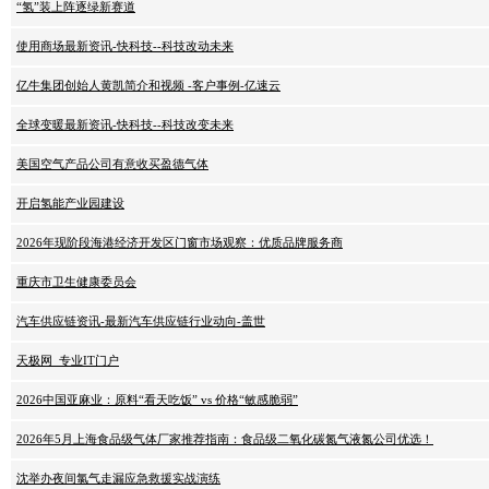
“氢”装上阵逐绿新赛道
使用商场最新资讯-快科技--科技改动未来
亿牛集团创始人黄凯简介和视频 -客户事例-亿速云
全球变暖最新资讯-快科技--科技改变未来
美国空气产品公司有意收买盈德气体
开启氢能产业园建设
2026年现阶段海港经济开发区门窗市场观察：优质品牌服务商
重庆市卫生健康委员会
汽车供应链资讯-最新汽车供应链行业动向-盖世
天极网_专业IT门户
2026中国亚麻业：原料“看天吃饭” vs 价格“敏感脆弱”
2026年5月上海食品级气体厂家推荐指南：食品级二氧化碳氮气液氮公司优选！
沈举办夜间氯气走漏应急救援实战演练