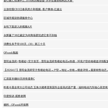
爱心聚汇情满申江 2016慈悲晚会暨“大学生微营销构思大赛”
云游控股CEO汪春风简介和视频 -客户事例-亿速云
区城市规划协调服务中心
女性下面进入的视频A片
永辉赢了38亿裁定为何商场更忧虑它拿不到钱
消费生杀予夺100天（30）第三十天
OFweek氢能
普陀金茂府 (售楼处) 官方首页 - 普陀金茂府售楼处电话ai热搜 - 环境户型价格楼盘详
【2026417】普陀金茂府官方售楼处电话→户型→地址→价格→楼盘详情→最新销售动
汇添富丰穗60天持有债券C
昨夜今晨全球大公司动态 五角大楼希望美国车企提高武器产量；福特电动汽车核心高管将
印度惊讶-观察者网
燃料 - OFweek环保网