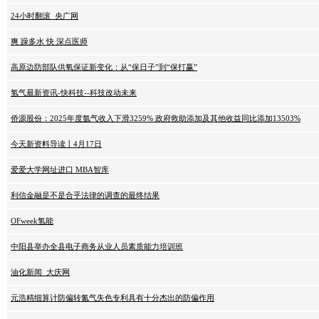
24小时翻滚_央广网
爽 躁多水 快 深点医师
高原边防部队供氧保证新变化：从“保日子”到“保打赢”
氢气最新资讯-快科技--科技改动未来
侨源股份：2025年度氩气收入下滑3259% 政府救助添加及其他收益同比添加13503%
今天新资料导读丨4月17日
爱爱大学网址进口 MBA智库
利信金融是不是合乎法律的调查的最终结果
OFweek氢能
中阳县举办全县电子商务从业人员素质能力培训班
油化新闻_大庆网
元浩精细算计防偏转氮气失色专利具有十分杰出的防偏作用