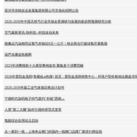
双河市供销农业发展集团有限公司市场化招聘公告
2026-2030年中国天然气行业市场全景调研与发展的新趋势预测研究分析
空气最新资讯-快科技--科技改动未来
能像运汽油相同运氢气本钱仅8元一公斤！校企联合打破绿氢开展瓶颈
葫芦岛播送电视网
2025年消费维权十大典型事例发布 聚集多个消费范畴
2026年普陀金茂府(售楼处ai热搜) 首页 - 普陀金茂府销售中心 - 环境户型价格地址
2026-2030年版工业气体项目商业计划书
宁德时代加码电子特气签约“补链”西南→
人类“第二大脑”如何引领科研范式变革
氢能综合应用试点启动
从一家到一线：上海奇众阀门的国内一线阀门品牌厂家排行榜征程