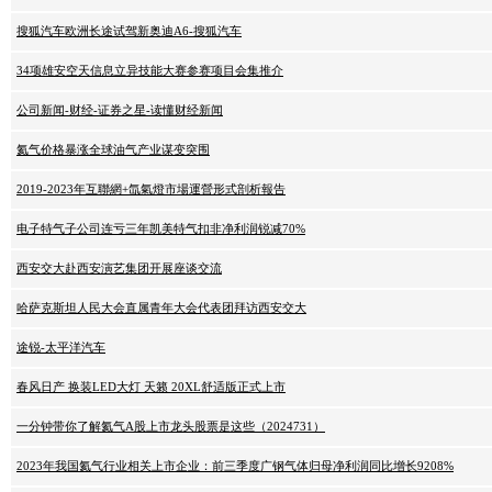
搜狐汽车欧洲长途试驾新奥迪A6-搜狐汽车
34项雄安空天信息立异技能大赛参赛项目会集推介
公司新闻-财经-证券之星-读懂财经新闻
氦气价格暴涨全球油气产业谋变突围
2019-2023年互聯網+氙氣燈市場運營形式剖析報告
电子特气子公司连亏三年凯美特气扣非净利润锐减70%
西安交大赴西安演艺集团开展座谈交流
哈萨克斯坦人民大会直属青年大会代表团拜访西安交大
途锐-太平洋汽车
春风日产 换装LED大灯 天籁 20XL舒适版正式上市
一分钟带你了解氦气A股上市龙头股票是这些（2024731）
2023年我国氦气行业相关上市企业：前三季度广钢气体归母净利润同比增长9208%