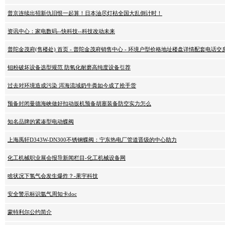
普京连续出招新仇旧恨一起算！日本油尽灯枯全国大乱倒计时！
资讯中心：家电数码--快科技--科技改动未来
普陀金茂府(售楼处) 首页 - 普陀金茂府销售中心 - 环境户型价格地址楼盘详情配套电话
钼粉破坏设备选型规范 防氧化耐磨高纯度设备引荐
过去对环境造成污染 洱海流域奶牛粪如今成了抢手货
预备封闭曼德海峡做好扣动扳机预备胡塞装备防空实力怎么
知名品牌的紧凑型电动蝶阀
上海禹轩D343W-DN300不锈钢蝶阀：宁东热电厂管道晋级的中心助力
化工机械职业展会报导新闻栏目-化工机械设备网
啥状况下氢气会发生爆炸？-果宇科技
安全警示标识氩气周知卡doc
蒙特利尔公约简介