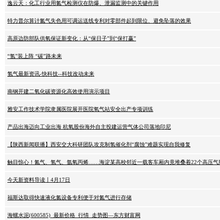
逸云天：化工行业用氮气检测仪在防爆、泄漏监测中的关键作用
特力普尔算计氮气失色用可调运送线专利对零部件起到限位、避免坠落的效果
高原边防部队供氧保证新变化：从“保日子”到“保打赢”
“氢”装上阵 “碳”路未来
氢气最新资讯-快科技--科技改动未来
南钢开建二氧化碳资源化高效使用演示项目
雅安工作技术学院隶属医院展开医院氧气站安全出产专项训练
产品出海迈向工业出海 杭氧股份海外自主投建运营气体公司落地印尼
【陕西新闻联播】西安交大科研团队攻克制氢催化剂“腐蚀”难题实现自我修复
触目惊心！氮气、氢气、氩氧丙烯……海淀某高校邻近一载客车厢内竟堆叠着22个高压气
今天新资料导读丨4月17日
福斯达取得快速液化氮设备专利便于对氮气进行存储
海螺水泥(600585)_最新价格_行情_走势图—东方财富网