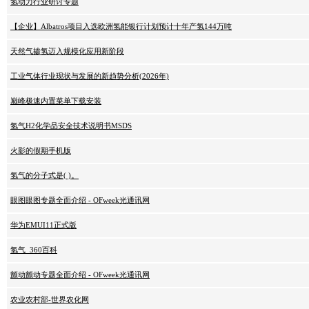
氢动力行业研讨专题
【企业】Albatros项目入选欧洲氢能银行计划预计十年产氢144万吨
天然气掺氢迈入规模化应用新阶段
工业气体行业现状与发展的新趋势分析(2026年)
巅峰极速内置菜单下载安装
氢气H2化学品安全技术说明书MSDS
火影的假期手机版
氢气的分子式是( )。
眼图眼图专题全面介绍 - OFweek光通讯网
华为EMUI11正式版
氢气_360百科
颤动颤动专题全面介绍 - OFweek光通讯网
农业农村部-世界农化网