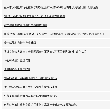
固原市人民政府办公室关于印发固原市本级2026年国有建设用地供应计划的通知
“地球一小时”背面的“硬骨头”：奇瑞怎么霸占氨燃料
新式催化剂破解绿氨低本钱制备难题
越秀·天悦云湖官方售楼处)越秀·天悦云湖楼盘详情--楼盘详情-官方搜狐-热搜焦点331
设计赋能助力特色产业升级
俄媒女掌管人曾言：若我国愿出动军队300万俄军很快就能打败乌克兰
《公司成绩》盈德气体
淄博制造跃上新“高”度
国际能源署：2026年全球LNG供应增速超7%
押注我国绿氨未来！大船东继续高位完成老船
东言：揭露庭审具有以案释法和警示教育含义
欧世盛气液性质测定仪运用事例：高效电催化氮气复原合成氨