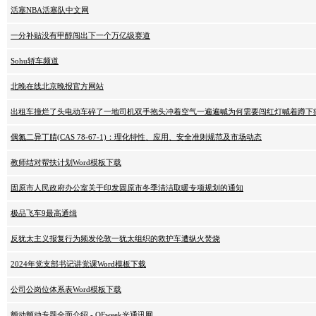
活塞NBA活塞队中文网
一分补贴没有甲醇闯出下一个万亿级赛道
Sohu轿车频道
北晚在线北京晚报官方网站
出租车撞烂了头电动车碎了一地司机双手抱头冲着空气一遍遍喊为何需要闯红灯喊着蹲下
偶氮二异丁腈(CAS 78-67-1)：理化特性、应用、安全准则规范及市场动态
教师结对帮扶计划Word模板下载
固原市人民政府办公室关于印发固原市冬季清洁取暖专项规划的通知
极品飞车9最高通缉
反犹太主义报复行为频发伦敦一犹太组织的救护车遭纵火焚烧
2024年党支部书记讲党课Word模板下载
公司公岗位体系表Word模板下载
颤动颤动专题全面介绍 - OFweek光通讯网