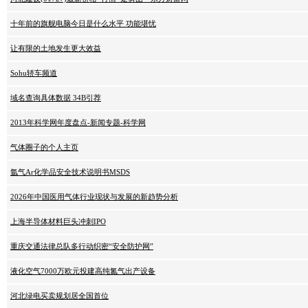
十年前的旗舰电脑今日是什么水平 功能堪忧
让有限的土地发生更大效益
Sohu轿车频道
域名查询具体数据 34B引荐
2013年科学网年度盘点-新闻专题-科学网
气体圈子的个人主页
氩气Ar化学品安全技术说明书MSDS
2026年中国医用气体行业现状与发展的新趋势分析
上海半导体材料巨头冲刺IPO
重庆交通法律总队多行动织密“安全防护网”
液化空气7000万欧元投建高纯氮气出产设备
河北绿电买卖规划居全国首位