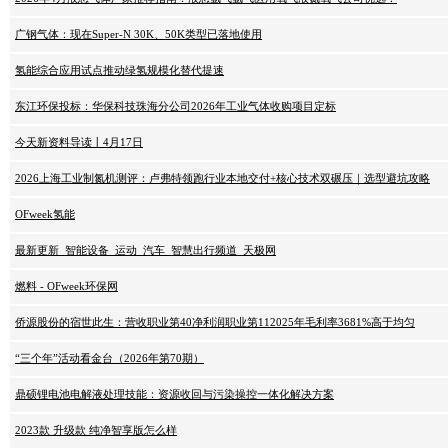
广钢气体：现在Super-N 30K、50K类型已落地使用
氢能综合应用试点推动绿氢规模化替代提速
东江环保投标：华保科技珠海分公司2026年工业气体收购项目定标
今天新资料导读丨4月17日
2026上海工业制氮机测评：卢弗特领跑行业本地交付+核心技术双碾压｜选型避坑攻略
OFweek氢能
最新更新_智能设备_运动_汽车_智慧出行频道_天极网
燃料 - OFweek环保网
侨源股份的宿世此生：营收职业第40净利润职业第112025年毛利率3681%高于均匀
“三个年”活动看金台（2026年第70期）
鼎硕锂电池电解液处理技能：资源收回与污染操控一体化解决方案
2023款 升级款 纯净智享版怎么样