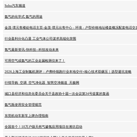
Sohu汽车频道
氩气的化学式 氩气的用途
金茂·璞元售楼处电话主页-金茂·璞元出售中心 - 环境 - 户型价格地址楼盘概况配套电话
行业盈利分化凸显 工业气体公司谋求高端化突围
氢气最新资讯-快科技--科技改动未来
可用空气或氩气的工业走漏检测仪来了！
2026上海工业制氮机测评：卢弗特领跑行业本地交付+核心技术双碾压｜选型避坑攻略
行情导购_空调_空气净化器_智慧空净频道_天极网
城口县经济和信息化委员会关于县政协十届一次会议第34号提案的复函
氩气瓶使用安全管理规范
东莞机动车新车上牌办理指南
全国首个！10万户级天然气掺氢应用项目在潍坊启动