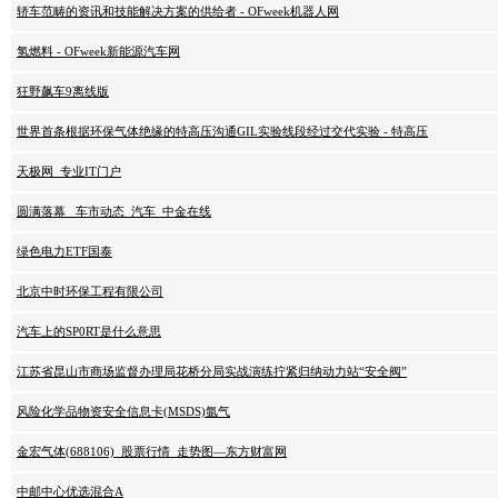
轿车范畴的资讯和技能解决方案的供给者 - OFweek机器人网
氢燃料 - OFweek新能源汽车网
狂野飙车9离线版
世界首条根据环保气体绝缘的特高压沟通GIL实验线段经过交代实验 - 特高压
天极网_专业IT门户
圆满落幕 _车市动态_汽车_中金在线
绿色电力ETF国泰
北京中时环保工程有限公司
汽车上的SP0RT是什么意思
江苏省昆山市商场监督办理局花桥分局实战演练拧紧归纳动力站“安全阀”
风险化学品物资安全信息卡(MSDS)氩气
金宏气体(688106)_股票行情_走势图—东方财富网
中邮中心优选混合A