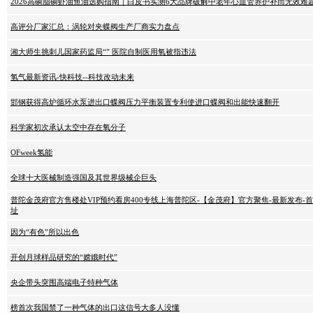
2026高磷脂磷虾油鱼油选购指南｜白皮书实测6大品牌破解中老年心血管养护补而无效难
高评分厂家汇总：涡轮对夹蝶阀生产厂商实力盘点
湘大师生挑刺儿国家药监局“” 医院自制医用氧被指违法
氢气最新资讯-快科技--科技改动未来
邯钢获得高炉循环水泵进出口蝶阀压力平衡装置专利使进口蝶阀和出能快速翻开
科学家初次承认太空中存在氧分子
OFweek氢能
全球十大医械制造强国及其世界级械企巨头
普陀金茂府官方售楼处VIP预约看房400专线上海普陀区-【金茂府】官方聚焦-最新发布-
址
因为“有色”所以出色
开创月球样品研究的“嫦娥时代”
央企带头突围高端电子特种气体
榜首次我国禁了一种气体的出口这信号大多人没懂