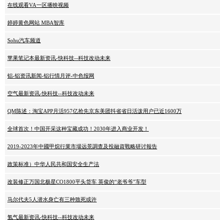
在线观看VA一区播映视频
婷婷黄色网站 MBA智库
Sohu汽车频道
苹果笔记本最新资讯-快科技--科技改动未来
铝-铝资讯新闻-铝行情月评-中色报网
空气最新资讯-快科技--科技改动未来
QM陈述：淘宝APP月活957亿抢先京东美团抖省省日活泼用户已近1600万
全球首次！中国开采这种宝藏成功！2030年进入商业开发！
2019-2023年中國甲烷行業市場远景調查及投融資戰略研讨報告
政策标准）中华人民共和国安全生产法
改装修正万国北极星CO1800平头货车 英俊的“老爷爷”车型
马尔代夫5人潜水身亡有三种致死或许
氢气最新资讯-快科技--科技改动未来