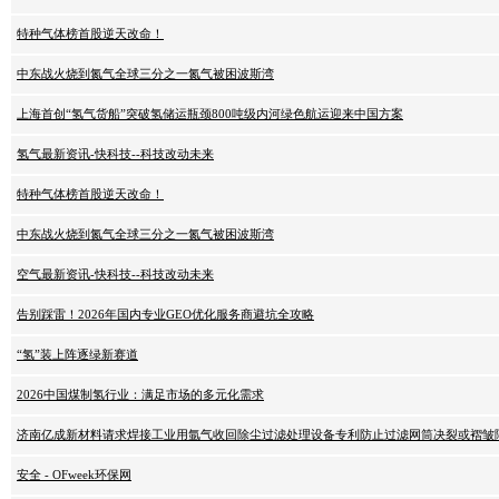
特种气体榜首股逆天改命！
中东战火烧到氮气全球三分之一氮气被困波斯湾
上海首创“氢气货船”突破氢储运瓶颈800吨级内河绿色航运迎来中国方案
氢气最新资讯-快科技--科技改动未来
特种气体榜首股逆天改命！
中东战火烧到氮气全球三分之一氮气被困波斯湾
空气最新资讯-快科技--科技改动未来
告别踩雷！2026年国内专业GEO优化服务商避坑全攻略
“氢”装上阵逐绿新赛道
2026中国煤制氢行业：满足市场的多元化需求
济南亿成新材料请求焊接工业用氩气收回除尘过滤处理设备专利防止过滤网筒决裂或褶皱
安全 - OFweek环保网