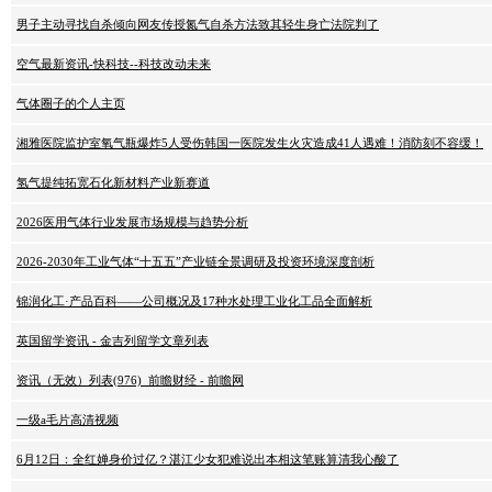
男子主动寻找自杀倾向网友传授氮气自杀方法致其轻生身亡法院判了
空气最新资讯-快科技--科技改动未来
气体圈子的个人主页
湘雅医院监护室氧气瓶爆炸5人受伤韩国一医院发生火灾造成41人遇难！消防刻不容缓！
氢气提纯拓宽石化新材料产业新赛道
2026医用气体行业发展市场规模与趋势分析
2026-2030年工业气体“十五五”产业链全景调研及投资环境深度剖析
锦润化工·产品百科——公司概况及17种水处理工业化工品全面解析
英国留学资讯 - 金吉列留学文章列表
资讯（无效）列表(976)_前瞻财经 - 前瞻网
一级a毛片高清视频
6月12日：全红婵身价过亿？湛江少女犯难说出本相这笔账算清我心酸了