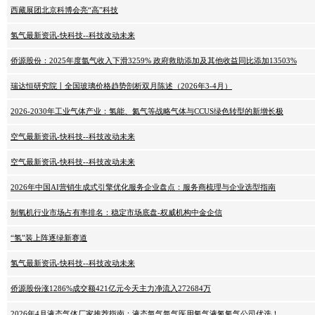
西藏展团北京科博会亮“高”科技
氢气最新资讯-快科技--科技改动未来
侨源股份：2025年度氩气收入下滑3259% 政府救助添加及其他收益同比添加13503%
瑞达恒研究院丨全国玻璃价格趋势剖析双月陈述（2026年3-4月）
2026-2030年工业气体产业：氢能、氦气等战略气体与CCUS绿色转型的新增长极
空气最新资讯-快科技--科技改动未来
空气最新资讯-快科技--科技改动未来
2026年中国AI营销生成式引擎优化服务企业盘点：服务商梳理与企业选型指南
制氧机行业市场占有率排名：稳定市场底盘-权威机构中金企信
“氢”装上阵逐绿新赛道
氢气最新资讯-快科技--科技改动未来
侨源股份涨1286%成交额421亿元今天主力净流入272684万
2026年4月液态气体厂家推荐指南：液态氩气氩气医用氧气液氮氧气公司优选！