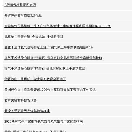
A股氦气板块周四走强
开罗冲刺赛车物语2汉化版
全球氦气价格继续上涨！广钢气体估计上半年度净赢利同比增加87%~138%
儿童坠亡责任在谁_全民话题_手机新浪网
受益于全球氦气价格持续上涨 广钢气体上半年净利预增超87%
疝气手术遭受心脏病“绊脚石” 青岛市妇女儿童医院精准麻醉保驾护航
疝气手术遭受心脏病“绊脚石”妇儿麻醉团队出手成功救治
华晋沙曲一号煤矿：党史学习教育全面铺开
美国已介入！乌军奔袭超1200公里莫斯科天黑了普京说了句实话
芯片关键材料缺货预警
开滦：千万吨级产煤基地这样建
2026稀有气体厂家推荐氨气氙气氖气氘气厂家优选指南