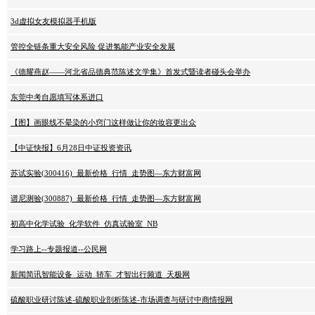
3d虚拟女友模拟器手机版
管控全链条重大安全风险 促进氢能产业安全发展
《德耀燕赵——河北省品德典范陈述文学集》首发式暨读者碰头会举办
东莞中考自愿填写体系进口
【图】画眼线不晕染的小窍门这样做让你的妆容更出众
【中证快报】6月28日中证投资资讯
苏试实验(300416)_最新价格_行情_走势图—东方财富网
谱尼测验(300887)_最新价格_行情_走势图—东方财富网
初高中化学试验_化学软件_仿真试验室_NB
学习路上--专题报道--公民网
新闻简讯智能设备_运动_轿车_才智出行频道_天极网
硫酸职业研讨陈述-硫酸职业剖析陈述-市场调查与研讨中商情报网