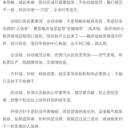
来简略，做起来难。部分区域只着重核算，不给技能指导；履行规范
不一致，有的当地“一刀切”，企业叫苦连天。
但咱们有必要看清：这份攻略，不是简略的核算东西，而是职业
洗牌的“入场券”。曩昔氨排放是监管“含糊地带”，低本钱、低环保的小
散养殖场还能混口饭吃。现在标尺立起来了——氨排放核算将成为环
评、排污答应、项目申报的中心根据。达不到门槛，就出局。
企业端，自动规范台账，把粪污从担负变资源——沼气发电、有
机肥出产，既能降排放，又能增收益。
方针端，补助、税收优惠、碳买卖等鼓励机制有必要跟上，不能
只压担子不给梯子。
职业端，有突出贡献的公司要带头，规范要共建，防止恶性竞
赛，把整个职业拉上绿色转型的快车道。
环保方针不是职业开展枷锁，而是晋级的催化剂。这项氨气核算
新政，短期是阵痛，长时间是洗牌。谁能迈过这三道坎，谁就能拿到
下一轮竞赛的入场券。