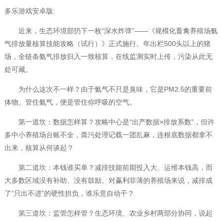
多乐游戏安卓版:
近来，生态环境部扔下一枚“深水炸弹”——《规模化畜禽养殖场氨
气排放量核算技能攻略（试行）》正式施行。年出栏500头以上的猪
场，全链条氨气排放归入一致核算，在线监测实时上传，污染从此无
处可藏。
为什么这次不一样？由于氨气不只是臭味，它是PM2.5的重要前
体物。管住氨气，便是管住你呼吸的空气。
第一道坎：数据怎样算？攻略中心是“出产数据×排放系数”，但许
多中小养殖场台账不全，粪污处理记载一团乱麻，连根底数据都拿不
出来，核算从何谈起？
第二道坎：本钱谁买单？减排技能前期投入大、运维本钱高，而
大多数区域没有补助、没有鼓励。对赢利菲薄的养殖场来说，减排成
了“只出不进”的硬性担负，谁乐意自动干？
第三道坎：监管怎样管？生态环境、农业乡村两部分协同，说起